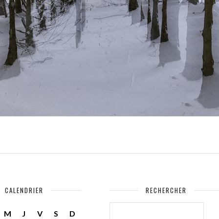
CALENDRIER
RECHERCHER
RECHERCHER :
M
J
V
S
D