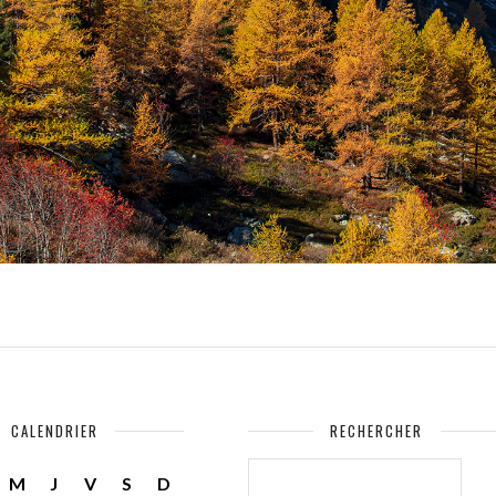
CALENDRIER
RECHERCHER
RECHERCHER :
M
J
V
S
D