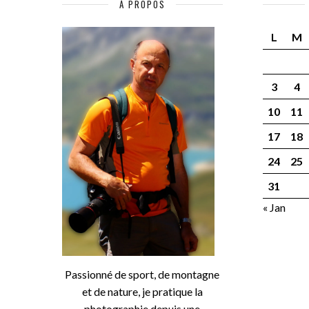
À PROPOS
L
M
3
4
10
11
17
18
24
25
31
« Jan
Passionné de sport, de montagne
et de nature, je pratique la
photographie depuis une