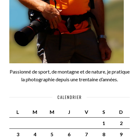
Passionné de sport, de montagne et de nature, je pratique
la photographie depuis une trentaine d’années.
CALENDRIER
L
M
M
J
V
S
D
1
2
3
4
5
6
7
8
9