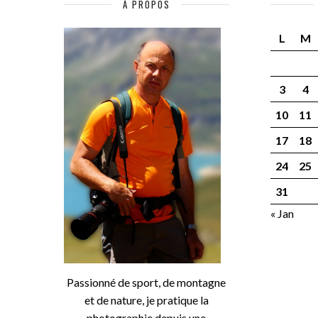
À PROPOS
L
M
3
4
10
11
17
18
24
25
31
« Jan
Passionné de sport, de montagne
et de nature, je pratique la
photographie depuis une