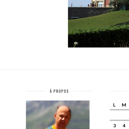
À PROPOS
L
M
3
4