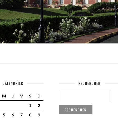
CALENDRIER
RECHERCHER
RECHERCHER :
M
J
V
S
D
1
2
5
6
7
8
9