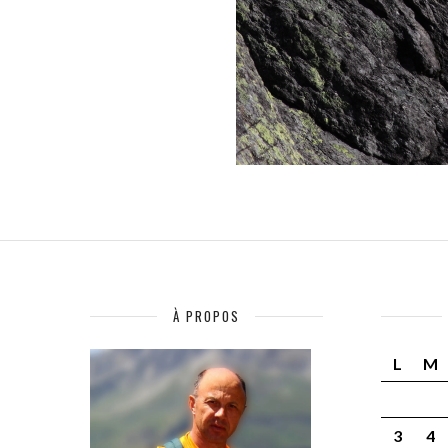
À PROPOS
L
M
3
4