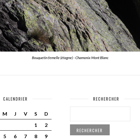
Bouquetin femelle (étagne) - Chamonix Mont Blanc
CALENDRIER
RECHERCHER
RECHERCHER :
M
J
V
S
D
1
2
5
6
7
8
9