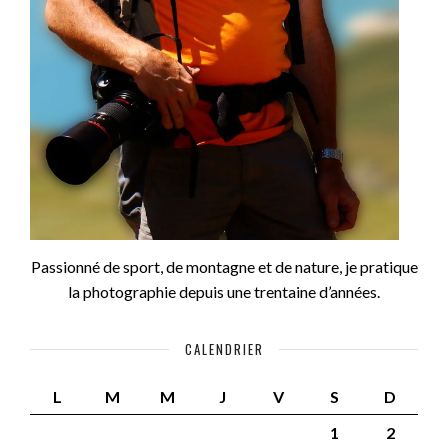
Passionné de sport, de montagne et de nature, je pratique
la photographie depuis une trentaine d’années.
CALENDRIER
L
M
M
J
V
S
D
1
2