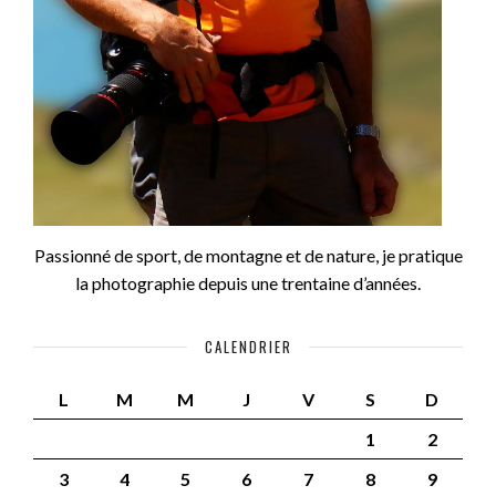
Passionné de sport, de montagne et de nature, je pratique
la photographie depuis une trentaine d’années.
CALENDRIER
L
M
M
J
V
S
D
1
2
3
4
5
6
7
8
9