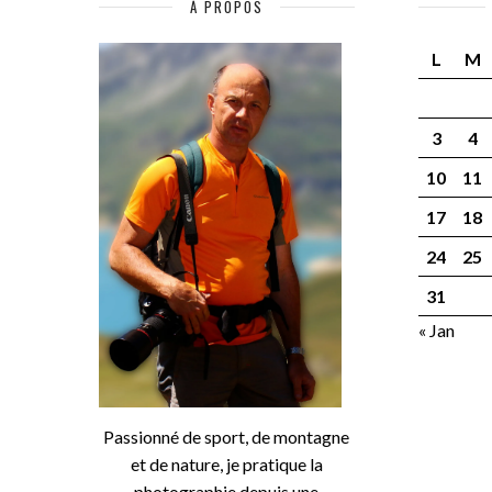
À PROPOS
L
M
3
4
10
11
17
18
24
25
31
« Jan
Passionné de sport, de montagne
et de nature, je pratique la
photographie depuis une