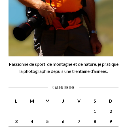
Passionné de sport, de montagne et de nature, je pratique
la photographie depuis une trentaine d’années.
CALENDRIER
L
M
M
J
V
S
D
1
2
3
4
5
6
7
8
9