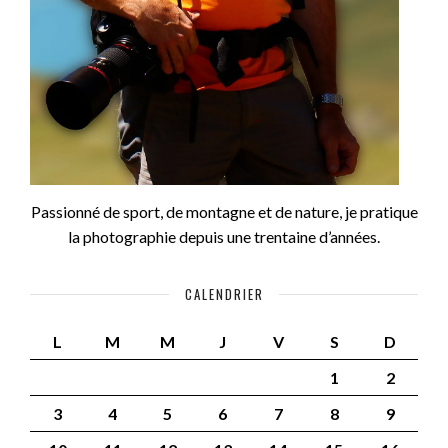
Passionné de sport, de montagne et de nature, je pratique
la photographie depuis une trentaine d’années.
CALENDRIER
L
M
M
J
V
S
D
1
2
3
4
5
6
7
8
9