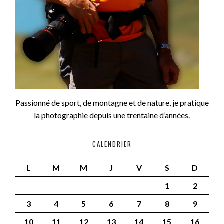
Passionné de sport, de montagne et de nature, je pratique
la photographie depuis une trentaine d’années.
CALENDRIER
L
M
M
J
V
S
D
1
2
3
4
5
6
7
8
9
10
11
12
13
14
15
16