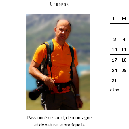
À PROPOS
L
M
3
4
10
11
17
18
24
25
31
« Jan
Passionné de sport, de montagne
et de nature, je pratique la