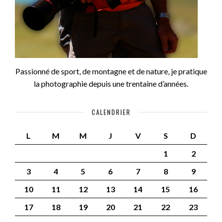
Passionné de sport, de montagne et de nature, je pratique
la photographie depuis une trentaine d’années.
CALENDRIER
L
M
M
J
V
S
D
1
2
3
4
5
6
7
8
9
10
11
12
13
14
15
16
17
18
19
20
21
22
23