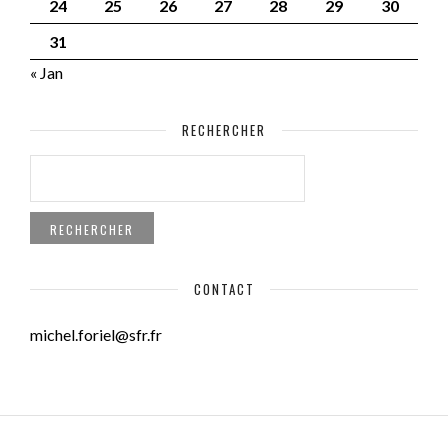
24
25
26
27
28
29
30
31
« Jan
RECHERCHER
RECHERCHER :
CONTACT
michel.foriel@sfr.fr